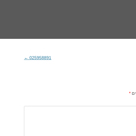
←
025958891
ים
*