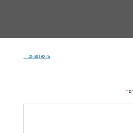
←
086919225
ים
*