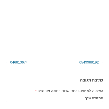
→
0549988192
ניווט בפוסטים
046813674
←
כתיבת תגובה
האימייל לא יוצג באתר.
שדות החובה מסומנים
*
התגובה שלך