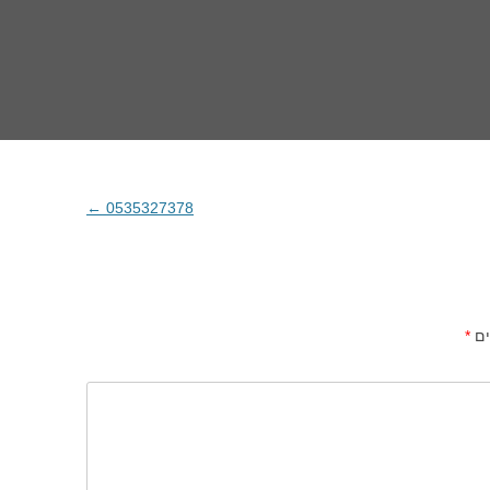
←
0535327378
ים
*