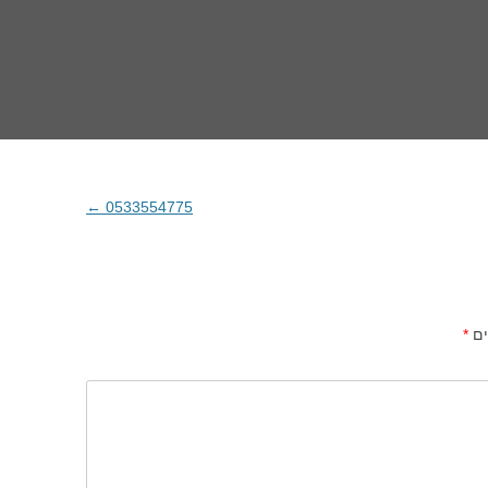
←
0533554775
ים
*