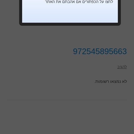
לחצו על הכפתורים אם אהבתם את האתר
972545895663
להגיב
לא נמצאו רשומות.